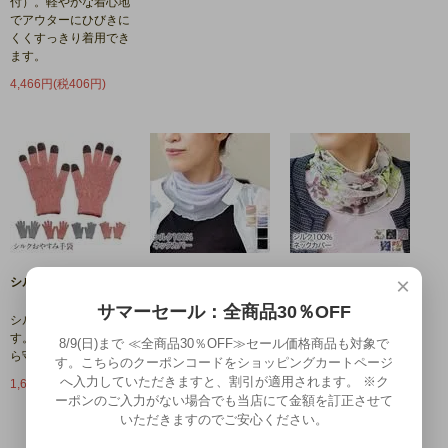
付）。軽やかな着心地
でアウターにひびきに
くくすっきり着用でき
ます。
4,466円(税406円)
×
シルクおやすみ手袋
シルク100％
シルク100％ メッシュ
メッシュネックカバー
ネックカバー（プリン
サマーセール：全商品30％OFF
ト）
シルクおやすみ手袋で
す。手を優しく乾燥か
シルク100％ネックカ
8/9(日)まで ≪全商品30％OFF≫セール価格商品も対象で
ら守ります。
バー メッシュ地で快
シルク100％プリント
す。こちらのクーポンコードをショッピングカートページ
適な着け心地です。
ネックカバー メッシ
へ入力していただきますと、割引が適用されます。 ※ク
1,650円(税150円)
ュ地で快適な着け心地
ーポンのご入力がない場合でも当店にて金額を訂正させて
1,320円(税120円)
です。
いただきますのでご安心ください。
1,320円(税120円)