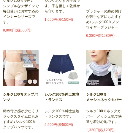
シルク100％ 9分丈
シルクおやすみ手袋で
シンプルなデザインで
す。手を優しく乾燥か
毎日使いにおすすめの
ら守ります。
ブラジャーの締め付け
インナーシリーズで
が苦手な方にもおすす
1,650円(税150円)
す。
め♪シルク100％ノン
ワイヤーブラジャー
8,800円(税800円)
6,380円(税580円)
シルク100％タップパ
シルク100%紳士無地
シルク100％
ンツ
トランクス
メッシュネックカバー
締め付け感が少なくリ
シルク100％紳士無地
シルク100％ネックカ
ラックスタイムにもお
トランクスです。
バー メッシュ地で快
すすめ♪シルク100％
適な着け心地です。
5,500円(税500円)
タップパンツです。
1,320円(税120円)