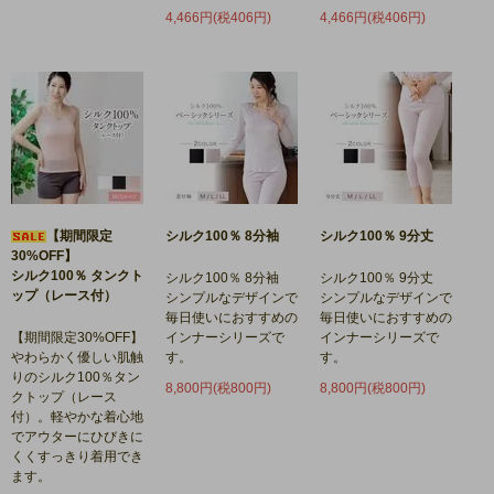
4,466円(税406円)
4,466円(税406円)
【期間限定
シルク100％ 8分袖
シルク100％ 9分丈
30%OFF】
シルク100％ タンクト
シルク100％ 8分袖
シルク100％ 9分丈
ップ（レース付）
シンプルなデザインで
シンプルなデザインで
毎日使いにおすすめの
毎日使いにおすすめの
【期間限定30%OFF】
インナーシリーズで
インナーシリーズで
やわらかく優しい肌触
す。
す。
りのシルク100％タン
8,800円(税800円)
8,800円(税800円)
クトップ（レース
付）。軽やかな着心地
でアウターにひびきに
くくすっきり着用でき
ます。