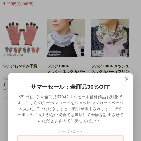
4,466円(税406円)
シルクおやすみ手袋
シルク100％
シルク100％ メッシュ
メッシュネックカバー
ネックカバー（プリン
×
ト）
シルクおやすみ手袋で
す。手を優しく乾燥か
シルク100％ネックカ
サマーセール：全商品30％OFF
ら守ります。
バー メッシュ地で快
シルク100％プリント
適な着け心地です。
ネックカバー メッシ
8/9(日)まで ≪全商品30％OFF≫セール価格商品も対象で
1,650円(税150円)
ュ地で快適な着け心地
す。こちらのクーポンコードをショッピングカートページ
1,320円(税120円)
です。
へ入力していただきますと、割引が適用されます。 ※ク
ーポンのご入力がない場合でも当店にて金額を訂正させて
1,320円(税120円)
いただきますのでご安心ください。
クーポンコード