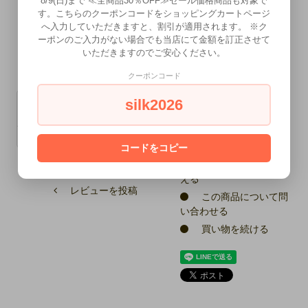
8/9(日)まで ≪全商品30％OFF≫セール価格商品も対象で
す。こちらのクーポンコードをショッピングカートページ
へ入力していただきますと、割引が適用されます。 ※ク
ーポンのご入力がない場合でも当店にて金額を訂正させて
いただきますのでご安心ください。
クーポンコード
オプションの値段詳
販売
6,380円(税580円)～6,3
silk2026
細
価格
80円(税580円)
特定商取引法に基づ
型番
8086
く表記（返品等）
コードをコピー
この商品を友達に教
レビューを見る(0件)
える
レビューを投稿
この商品について問
い合わせる
買い物を続ける