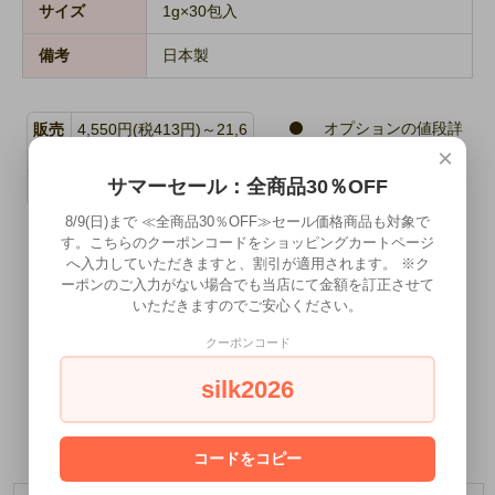
サイズ
1g×30包入
備考
日本製
オプションの値段詳
販売
4,550円(税413円)～21,6
細
価格
15円(税1,965円)
×
特定商取引法に基づ
サマーセール：全商品30％OFF
型番
ZK008
く表記（返品等）
8/9(日)まで ≪全商品30％OFF≫セール価格商品も対象で
この商品を友達に教
す。こちらのクーポンコードをショッピングカートページ
レビューを見る(0件)
える
へ入力していただきますと、割引が適用されます。 ※ク
レビューを投稿
この商品について問
ーポンのご入力がない場合でも当店にて金額を訂正させて
いただきますのでご安心ください。
い合わせる
買い物を続ける
クーポンコード
silk2026
コードをコピー