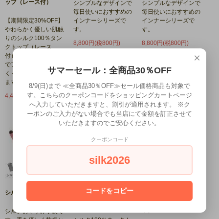
ップ（レース付）
シンプルなデザインで
シンプルなデザインで
毎日使いにおすすめの
毎日使いにおすすめの
【期間限定30%OFF】
インナーシリーズで
インナーシリーズで
やわらかく優しい肌触
す。
す。
りのシルク100％タン
8,800円(税800円)
8,800円(税800円)
クトップ（レース
×
付）。軽やかな着心地
でアウターにひびきに
サマーセール：全商品30％OFF
くくすっきり着用でき
ます。
8/9(日)まで ≪全商品30％OFF≫セール価格商品も対象で
す。こちらのクーポンコードをショッピングカートページ
4,466円(税406円)
へ入力していただきますと、割引が適用されます。 ※ク
ーポンのご入力がない場合でも当店にて金額を訂正させて
いただきますのでご安心ください。
クーポンコード
silk2026
コードをコピー
シルクおやすみ手袋
シルク100％
シルク100％ メッシュ
メッシュネックカバー
ネックカバー（プリン
ト）
シルクおやすみ手袋で