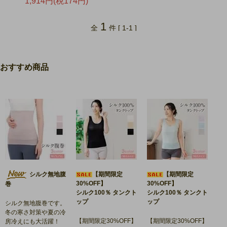
1,914円(税174円)
1
全
件 [ 1-1 ]
おすすめ商品
シルク無地腹
【期間限定
【期間限定
30%OFF】
30%OFF】
巻
シルク100％ タンクト
シルク100％ タンクト
ップ
ップ
シルク無地腹巻です。
冬の寒さ対策や夏の冷
【期間限定30%OFF】
【期間限定30%OFF】
房冷えにも大活躍！